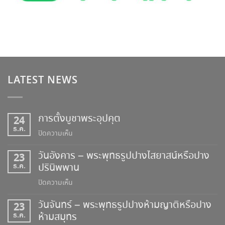
LATEST NEWS
การตั้งบูชาพระอุปคุต
24
ธ.ค.
บน
ปิดความเห็น
การ
วันอังคาร – พระพุทธรูปปางไสยาสน์หรือปาง
23
ตั้ง
ธ.ค.
ปรินิพพาน
บูชา
พระ
บน
ปิดความเห็น
อุป
วัน
คุต
วันจันทร์ – พระพุทธรูปปางห้ามญาติหรือปาง
23
อังคาร
ธ.ค.
ห้ามสมุทร
–