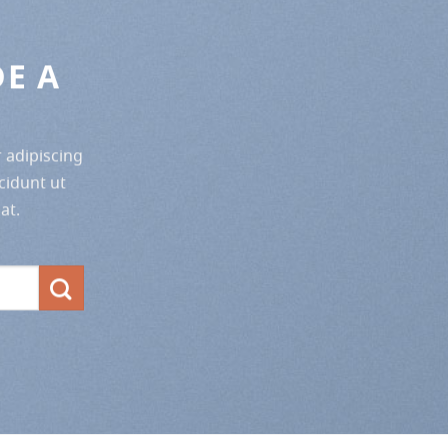
DE A
 adipiscing
cidunt ut
at.