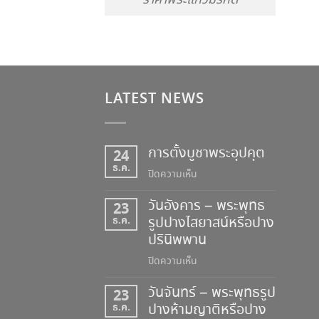
ราคาพระแก้วมรกต
LATEST NEWS
การตั้งบูชาพระอุปคุต
24
ธ.ค.
บน
ปิดความเห็น
การ
วันอังคาร – พระพุทธ
23
ตั้ง
ธ.ค.
รูปปางไสยาสน์หรือปาง
บูชา
ปรินิพพาน
พระ
อุป
บน
ปิดความเห็น
คุต
วัน
วันจันทร์ – พระพุทธรูป
23
อังคาร
ธ.ค.
ปางห้ามญาติหรือปาง
–