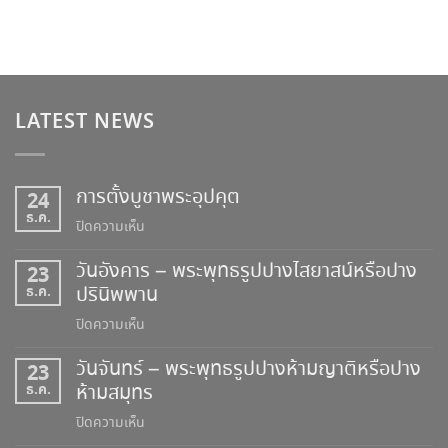
LATEST NEWS
การตั้งบูชาพระอุปคุต
24
ธ.ค.
บน
ปิดความเห็น
การ
วันอังคาร – พระพุทธรูปปางไสยาสน์หรือปาง
23
ตั้ง
ธ.ค.
ปรินิพพาน
บูชา
พระ
บน
ปิดความเห็น
อุป
วัน
คุต
วันจันทร์ – พระพุทธรูปปางห้ามญาติหรือปาง
23
อังคาร
ธ.ค.
ห้ามสมุทร
–
พระพุทธ
บน
ปิดความเห็น
รูป
วัน