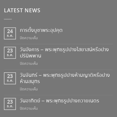
LATEST NEWS
การตั้งบูชาพระอุปคุต
24
ธ.ค.
บน
ปิดความเห็น
การ
วันอังคาร – พระพุทธรูปปางไสยาสน์หรือปาง
23
ตั้ง
ธ.ค.
ปรินิพพาน
บูชา
พระ
บน
ปิดความเห็น
อุป
วัน
คุต
วันจันทร์ – พระพุทธรูปปางห้ามญาติหรือปาง
23
อังคาร
ธ.ค.
ห้ามสมุทร
–
พระพุทธ
บน
ปิดความเห็น
รูป
วัน
ปาง
วันอาทิตย์ – พระพุทธรูปปางถวายเนตร
23
จันทร์
ไสยาสน์
ธ.ค.
–
บน
ปิดความเห็น
หรือ
พระพุทธ
วัน