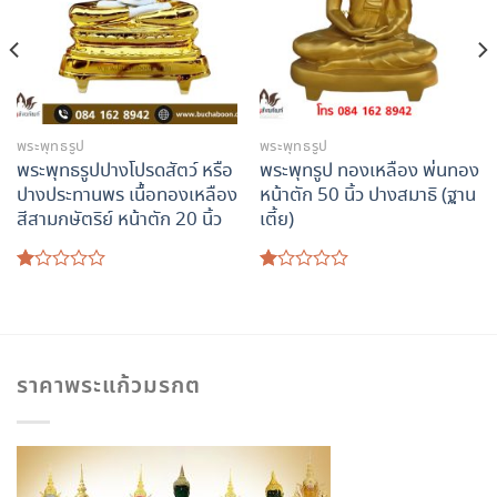
พระพุทธรูป
พระพุทธรูป
พระพุทธรูปปางโปรดสัตว์ หรือ
พระพุทรูป ทองเหลือง พ่นทอง
ปางประทานพร เนื้อทองเหลือง
หน้าตัก 50 นิ้ว ปางสมาธิ (ฐาน
สีสามกษัตริย์ หน้าตัก 20 นิ้ว
เตี้ย)
ให้
ให้
คะแนน
คะแนน
1.00
1.00
ตั้งแต่
ตั้งแต่
1-
1-
5
5
ราคาพระแก้วมรกต
คะแนน
คะแนน