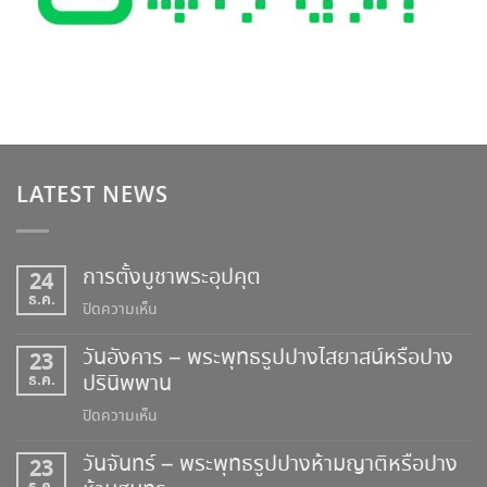
LATEST NEWS
การตั้งบูชาพระอุปคุต
24
ธ.ค.
บน
ปิดความเห็น
การ
วันอังคาร – พระพุทธรูปปางไสยาสน์หรือปาง
23
ตั้ง
ธ.ค.
ปรินิพพาน
บูชา
พระ
บน
ปิดความเห็น
อุป
วัน
คุต
วันจันทร์ – พระพุทธรูปปางห้ามญาติหรือปาง
23
อังคาร